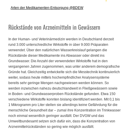
Arten der Medikamenten-Entsorgung @BDEW
Rückstände von Arzneimitteln in Gewässern
In der Human- und Veterinärmedizin werden in Deutschland derzeit
rund 3.000 unterschiedliche Wirkstoffe in über 9.000 Präparaten
verwendet. Über den natürlichen Wasserkreislauf gelangen die
Rückstände dieser Medikamente ins Abwasser oder direkt ins
Grundwasser. Die Anzahl der verwendeten Wirkstoffe hat in den
vergangenen Jahren zugenommen, was unter anderem demografische
Gründe hat. Gleichzeitig entwickelte sich die Messtechnik kontinuierlich
weiter, sodass heute mittels hochempfindlicher Analysensysteme
bereits sehr geringe Mengen nachgewiesen werden können. So
werden inzwischen nahezu deutschlandweit in Fließgewässern sowie
in Boden- und Grundwasserproben Rückstände gefunden. Etwa 150
verschiedene Wirkstoffe konnten bislang identifiziert werden. Mit 0,1 bis
1 Mikrogramm pro Liter stellen sie allerdings keine Gefährdung für die
menschliche Gesundheit dar – zumal ihre Konzentration im Trinkwasser
noch einmal wesentlich geringer ausfällt. Der DVGW und das
Umweltbundesamt setzen sich dafür ein, dass die Konzentration von
Arzneimittelrückständen so gering wie möglich ausfällt.