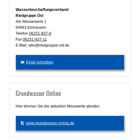
Wasserbeschaffungsverband
Riedgruppe Ost
Am Wasserwerk 1
64683 Einhausen
Telefon
06251-937-0
Fax
06251-937-11
E-Mail: wbv@riedgruppe-ost.de
Email schreiben
Grundwasser Online
Hier können Sie die aktuellen Messwerte abrufen:
www.grundwasser-online.de