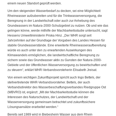
einem neuen Standort geprüft werden.
Um den steigenden Wasserbedarf zu decken, sei eine Möglichkeit
Rheinwasser aufzubereiten und für die Trinkwasserversorgung, die
Beregnung in der Landwirtschaft oder auch zur Anhebung des
Grundwassers im Natura-2000-Schutzgebiet zu nutzen. Ob und wie das
gelingen könne, werde mithilfe der Machbarkeitsstudie untersucht, sagt
Hessens Umweltministerin Priska Hinz. „Der WHR sorgt seit
Jahrzehnten auf der Grundlage der Vorgaben des Landes Hessen für
stabile Grundwasserstände. Eine erweiterte Rheinwasseraufbereitung
würde es auch unter den zu erwartenden Auswirkungen des
Klimawandels ermöglichen, die landwirtschaftliche Beregnung zu
sichern sowie das Grundwasser aktiv zu Gunsten der Natura-2000-
Gebiete und der öffentlichen Wasserversorgung zu bewirtschaften und
zu steuern“, erklärt WHR-Verbandsvorsteherin Elisabeth Jreisat.
Von einem wichtigen Zukunftsprojekt spricht auch Ingo Bettels, der
stellvertretende WHR-Verbandsvorsteher. Bettels, der auch
Verbandsdirektor des Wasserbeschaffungsverbandes Riedgruppe Ost
(WBVRO) ist, ergänzt: „Mit der Machbarkeitsstudie können die
Interessen des Naturschutzes, der Landwirtschaft und der
Wasserversorgung gemeinsam betrachtet und zukunftssichere
Lösungsansätze erarbeitet werden.“
Bereits seit 1989 wird in Biebesheim Wasser aus dem Rhein