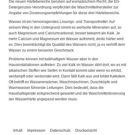
Die neuen Härtebereiche beruhen auf europäischem Recht; die EG-
Detergenzien-Verordnung verpflichtet die Waschmittelhersteller zur
Angabe von Dosierungsempfehlungen für diese drei Härtebereiche.
Wasser ist ein hervorragendes Lösungs- und Transportmittel. Auf
seinem Weg in den Untergrund nimmt es wertvolle Mineralien auf, so
auch Magnesium und Calciumcarbonat, besser bekannt als Kalk. Je
mehr Calcium und Magnesium ein Wasser aufnimmt, desto härter wird
es. Dies beeinträchtigt die Qualität des Wassers nicht, ja es verhilft dem
Wasser zu einem besseren Geschmack.
Probleme können mit kalkhaltigem Wasser aber in den
Hausinstallationen auftreten: Zu viel Kalk im Wasser stört dort, wo es mit
alkalischen Stoffen wie Seifen in Kontakt kommt oder wenn es erhitzt,
verdampft oder verdunstet wird. Dann fällt Kalk aus und bildet Kalkstein.
Oft betrifft es Wassererwärmer, Waschmaschinen, Duschköpfe und
Warmwasser führende Leitungen. Dies bedeutet, dass die
Haushaltsgeräte entsprechend gewartet und die Waschmitteldosierung
der Wasserhärte angepasst werden muss.
Inhalt
Impressum
Datenschutz
Druckansicht