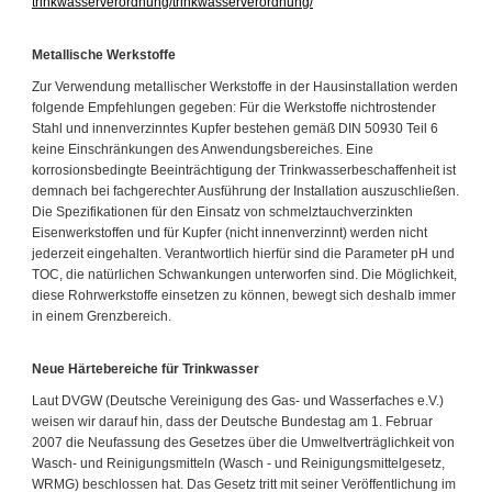
trinkwasserverordnung/trinkwasserverordnung/
Metallische Werkstoffe
Zur Verwendung metallischer Werkstoffe in der Hausinstallation werden
folgende Empfehlungen gegeben: Für die Werkstoffe nichtrostender
Stahl und innenverzinntes Kupfer bestehen gemäß DIN 50930 Teil 6
keine Einschränkungen des Anwendungsbereiches. Eine
korrosionsbedingte Beeinträchtigung der Trinkwasserbeschaffenheit ist
demnach bei fachgerechter Ausführung der Installation auszuschließen.
Die Spezifikationen für den Einsatz von schmelztauchverzinkten
Eisenwerkstoffen und für Kupfer (nicht innenverzinnt) werden nicht
jederzeit eingehalten. Verantwortlich hierfür sind die Parameter pH und
TOC, die natürlichen Schwankungen unterworfen sind. Die Möglichkeit,
diese Rohrwerkstoffe einsetzen zu können, bewegt sich deshalb immer
in einem Grenzbereich.
Neue Härtebereiche für Trinkwasser
Laut DVGW (Deutsche Vereinigung des Gas- und Wasserfaches e.V.)
weisen wir darauf hin, dass der Deutsche Bundestag am 1. Februar
2007 die Neufassung des Gesetzes über die Umweltverträglichkeit von
Wasch- und Reinigungsmitteln (Wasch - und Reinigungsmittelgesetz,
WRMG) beschlossen hat. Das Gesetz tritt mit seiner Veröffentlichung im