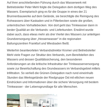
Auf ihrer anschließenden Führung durch das Wasserwerk mit
Betriebsleiter Peter Mehl folgte die Delegation dem dortigen Weg des
Wassers. Exemplarisch ging es für die Gruppe in eines der 21
Brunnenbauwerke auf dem Gelände, sie besichtigte die Reinigung des
Rohwassers über Kaskaden und in Filterbecken sowie die großen,
unterirdischen Vorhaltebecken. Von dort geht das Trinkwasser dann in
bester Qualität an die Verbands- und Lieferkunden. Erwähnt wurde
dabei auch, dass etwas mehr als drei Viertel des Wassers zur anteiligen
Grundversorgung über „Hessenwasser“ in die regionalen
Ballungszentren Frankfurt und Wiesbaden fließt.
Weiterhin beantworteten Verbandsdirektor Kromer und Betriebsleiter
Mehl viele Fragen zur Struktur des Verbands, zum Bereitstellen des
Wassers und dessen Qualitätssicherung, den besonderen
Anforderungen an die kritische Infrastruktur der Trinkwasserversorgung
sowie zur Bewirtschaftung des Grundwassers im Verbandsgebiet mittels
Infiltration. So verließ die Grünen-Delegation nach rund eineinhalb
Stunden das Werksgelände der Riedgruppe Ost mit etlichen neuen
Eindrücken und Informationen über die sichere Versorgung mit bestem
Trinkwasser - der Lebensgrundlage für alle Menschen.